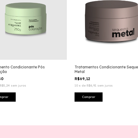
ento Condicionante Pós
Tratamentos Condicionante Seque
ação
Metal
40
R$69,12
R$5,24
sem juros
10
x
de
R$6,91
sem juros