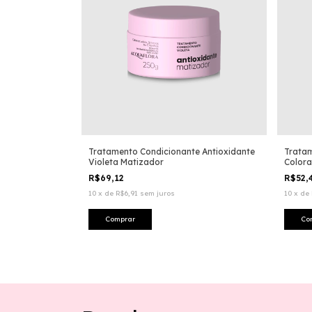
Tratamento Condicionante Antioxidante
Tratam
Violeta Matizador
Color
R$69,12
R$52,
10
x
de
R$6,91
sem juros
10
x
de