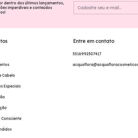
or dentro dos últimos lançamentos,
es imperdíveis e conteúdos
vos!
tos
Entre em contato
5516992307417
entos
acquaflora@acquafloracosmeticos
e Cabelo
s Especiais
ção
ação
 Consciente
ndidos