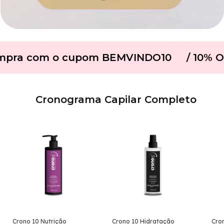
pra com o cupom BEMVINDO10
/ 10% OFF
Cronograma Capilar Completo
Crono 10 Nutrição
Crono 10 Hidratação
Cro