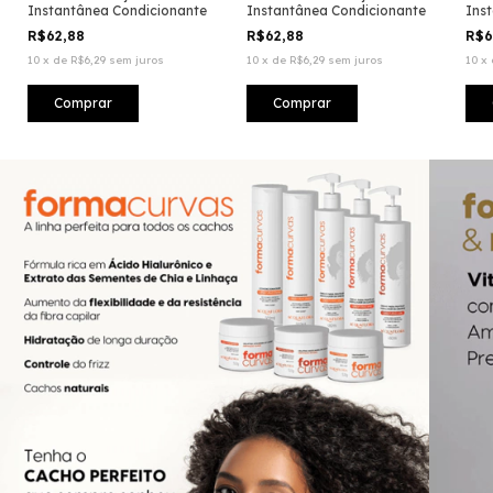
Instantânea Condicionante
Instantânea Condicionante
Ins
R$62,88
R$62,88
R$6
10
x
de
R$6,29
sem juros
10
x
de
R$6,29
sem juros
10
x