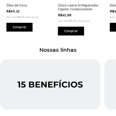
Óleo de Coco
Único Leave In Reparador
Elix
Capilar Condicionante
R$69,12
R$6
R$62,88
10
x
de
R$6,91
sem juros
10
x
10
x
de
R$6,29
sem juros
Nossas linhas