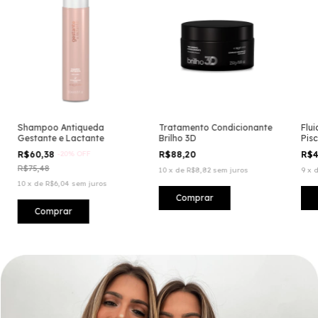
Shampoo Antiqueda
Tratamento Condicionante
Flui
Gestante e Lactante
Brilho 3D
Pisc
R$60,38
-
20
%
OFF
R$88,20
R$4
R$75,48
10
x
de
R$8,82
sem juros
9
x
10
x
de
R$6,04
sem juros