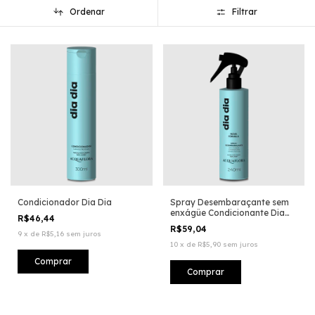
Ordenar
Filtrar
Condicionador Dia Dia
Spray Desembaraçante sem
enxágüe Condicionante Dia
R$46,44
Dia
R$59,04
9
x
de
R$5,16
sem juros
10
x
de
R$5,90
sem juros