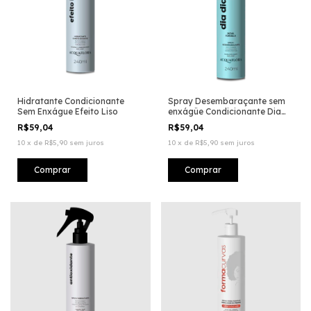
Hidratante Condicionante
Spray Desembaraçante sem
Sem Enxágue Efeito Liso
enxágüe Condicionante Dia
Dia
R$59,04
R$59,04
10
x
de
R$5,90
sem juros
10
x
de
R$5,90
sem juros