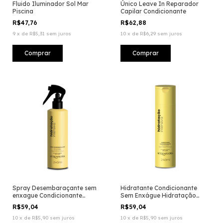
Fluido Iluminador Sol Mar
Único Leave In Reparador
Piscina
Capilar Condicionante
R$47,76
R$62,88
9
x
de
R$5,31
sem juros
10
x
de
R$6,29
sem juros
Spray Desembaraçante sem
Hidratante Condicionante
enxague Condicionante
Sem Enxágue Hidratação
Hidratação Intensiva
Intensiva
R$59,04
R$59,04
10
x
de
R$5,90
sem juros
10
x
de
R$5,90
sem juros