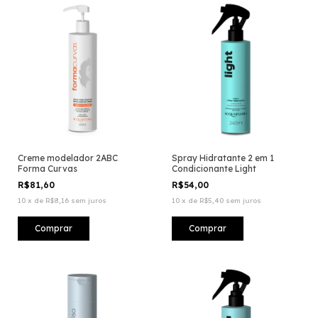
Creme modelador 2ABC
Spray Hidratante 2 em 1
Forma Curvas
Condicionante Light
R$81,60
R$54,00
10
x
de
R$8,16
sem juros
10
x
de
R$5,40
sem juros