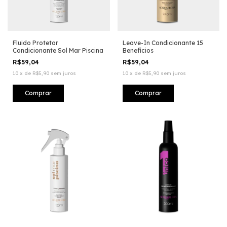
Fluido Protetor
Leave-In Condicionante 15
Condicionante Sol Mar Piscina
Benefícios
R$59,04
R$59,04
10
x
de
R$5,90
sem juros
10
x
de
R$5,90
sem juros