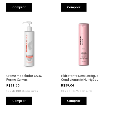
Creme modelador 3ABC
Hidratante Sem Enxágue
Forma Curvas
Condicionante Nutrição
Celular
R$81,60
R$59,04
10
x
de
R$8,16
sem juros
10
x
de
R$5,90
sem juros