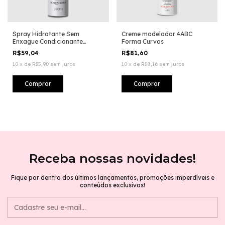
Spray Hidratante Sem
Creme modelador 4ABC
Enxague Condicionante
Forma Curvas
Antioxidante
R$59,04
R$81,60
10
x
de
R$5,90
sem juros
10
x
de
R$8,16
sem juros
Receba nossas novidades!
Fique por dentro dos últimos lançamentos, promoções imperdíveis e
conteúdos exclusivos!