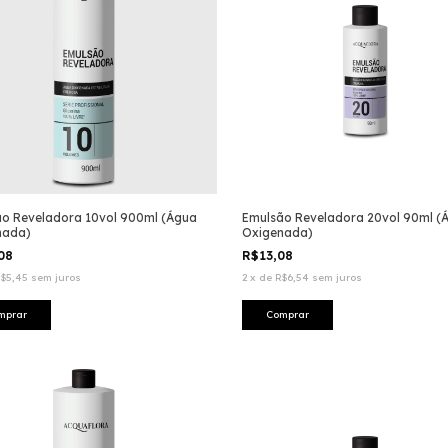
o Reveladora 10vol 900ml (Água
Emulsão Reveladora 20vol 90ml (
nada)
Oxigenada)
,08
R$13,08
$5,45
sem juros
2
x
de
R$6,54
sem juros