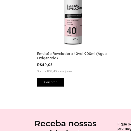
Emulsão Reveladora 40vol 900ml (Água
Oxigenada)
R$49,08
9
x
de
R$5,45
sem juros
Receba nossas
Fique p
promoçõ