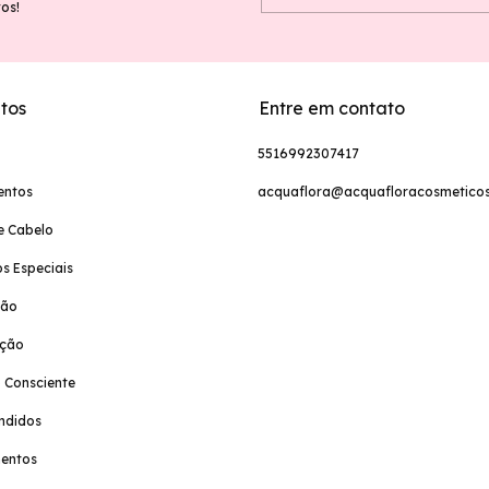
vos!
tos
Entre em contato
5516992307417
entos
acquaflora@acquafloracosmeticos
e Cabelo
s Especiais
ção
ação
 Consciente
ndidos
entos