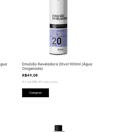
Água
Emulsão Reveladora 20vol 900ml (Água
Oxigenada)
R$49,08
9
x
de
R$5,45
sem juros