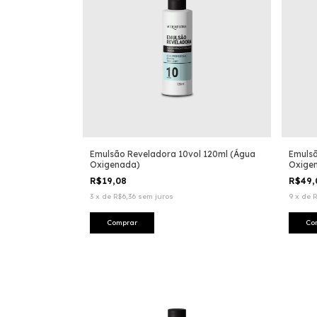
Emulsão Reveladora 10vol 120ml (Água
Emulsã
Oxigenada)
Oxige
R$19,08
R$49
3
x
de
R$6,36
sem juros
9
x
de
R