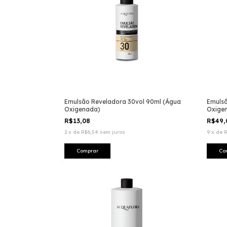
Emulsão Reveladora 30vol 90ml (Água
Emulsã
Oxigenada)
Oxige
R$13,08
R$49
2
x
de
R$6,54
sem juros
9
x
de
R