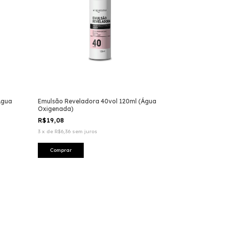
Água
Emulsão Reveladora 40vol 120ml (Água
Oxigenada)
R$19,08
3
x
de
R$6,36
sem juros