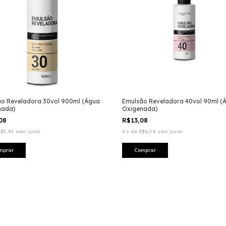
o Reveladora 30vol 900ml (Água
Emulsão Reveladora 40vol 90ml (
nada)
Oxigenada)
,08
R$13,08
$5,45
sem juros
2
x
de
R$6,54
sem juros