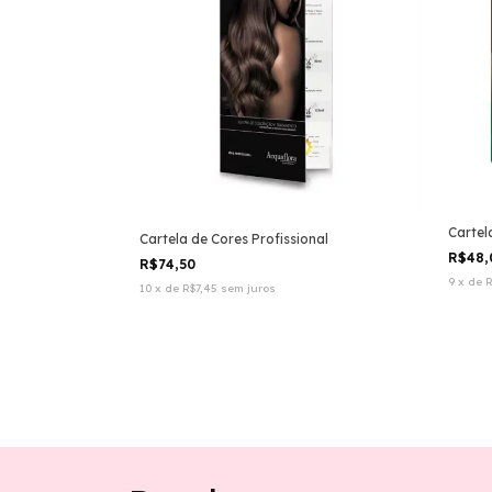
Cartel
Cartela de Cores Profissional
R$48
R$74,50
9
x
de
R
10
x
de
R$7,45
sem juros