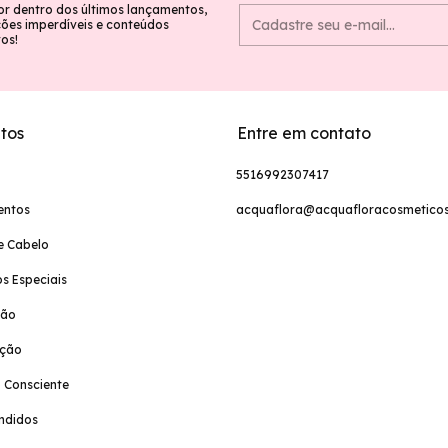
or dentro dos últimos lançamentos,
es imperdíveis e conteúdos
vos!
tos
Entre em contato
5516992307417
entos
acquaflora@acquafloracosmeticos
e Cabelo
s Especiais
ção
ação
 Consciente
ndidos