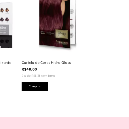
lizante
Cartela de Cores Hidra Gloss
R$48,00
9
x
de
R$5,33
sem juros