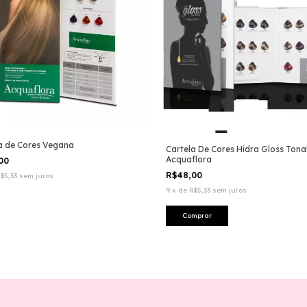
a de Cores Vegana
Cartela De Cores Hidra Gloss Tona
Acquaflora
,00
R$48,00
$5,33
sem juros
9
x
de
R$5,33
sem juros