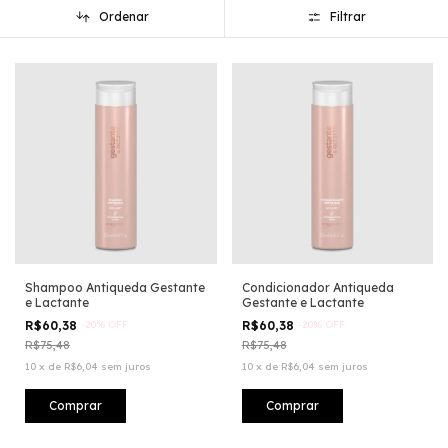
Ordenar
Filtrar
Shampoo Antiqueda Gestante
Condicionador Antiqueda
e Lactante
Gestante e Lactante
R$60,38
-
20
%
OFF
R$60,38
-
20
%
OFF
R$75,48
R$75,48
10
x
de
R$6,04
sem juros
10
x
de
R$6,04
sem juros