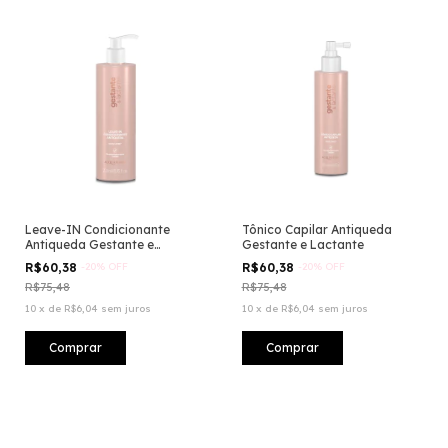
Leave-IN Condicionante
Tônico Capilar Antiqueda
Antiqueda Gestante e
Gestante e Lactante
Lactante
R$60,38
-
20
%
OFF
R$60,38
-
20
%
OFF
R$75,48
R$75,48
10
x
de
R$6,04
sem juros
10
x
de
R$6,04
sem juros