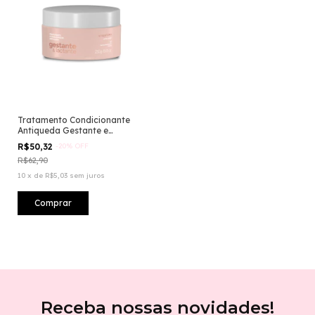
Tratamento Condicionante
Antiqueda Gestante e
Lactante
R$50,32
-
20
%
OFF
R$62,90
10
x
de
R$5,03
sem juros
Receba nossas novidades!