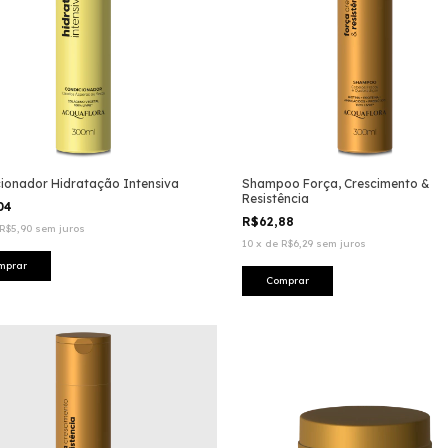
ionador Hidratação Intensiva
Shampoo Força, Crescimento &
Resistência
,04
R$62,88
R$5,90
sem juros
10
x
de
R$6,29
sem juros