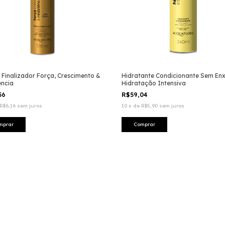
 Finalizador Força, Crescimento &
Hidratante Condicionante Sem En
encia
Hidratação Intensiva
56
R$59,04
R$6,16
sem juros
10
x
de
R$5,90
sem juros