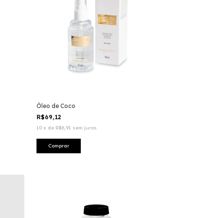
Óleo de Coco
R$69,12
10
x
de
R$6,91
sem juros