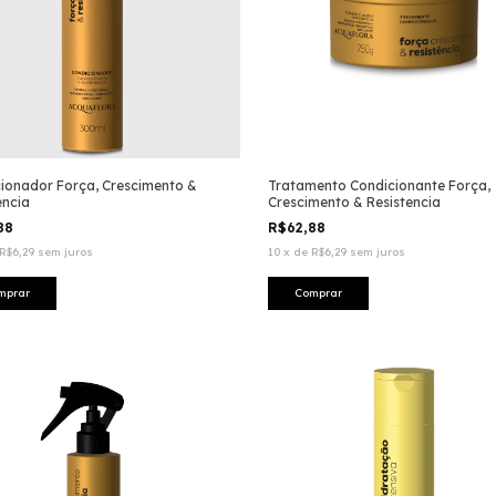
ionador Força, Crescimento &
Tratamento Condicionante Força,
encia
Crescimento & Resistencia
,88
R$62,88
R$6,29
sem juros
10
x
de
R$6,29
sem juros