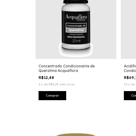
Concentrado Condicionante de
Acidif
Queratina Acquaflora
Condic
R$12,48
R$69,
2
x
de
R$6,24
sem juros
10
x
de