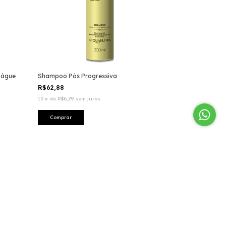
xágue
Shampoo Pós Progressiva
R$62,88
10
x
de
R$6,29
sem juros