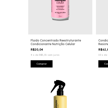
Fluido Concentrado Reestruturante
Condic
Condicionante Nutrição Celular
Resist
R$20,04
R$62
4
x
de
R$5,01
sem juros
10
x
de