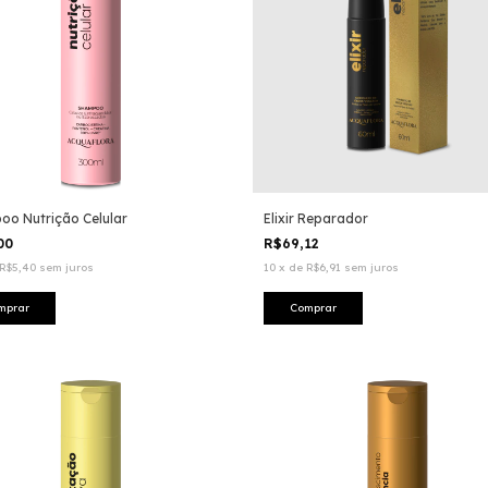
o Nutrição Celular
Elixir Reparador
,00
R$69,12
R$5,40
sem juros
10
x
de
R$6,91
sem juros