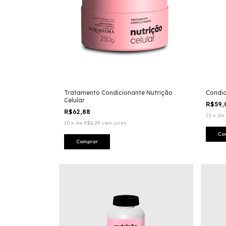
Tratamento Condicionante Nutrição
Condic
Celular
R$59
R$62,88
10
x
de
10
x
de
R$6,29
sem juros