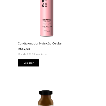
Condicionador Nutrição Celular
R$59,04
10
x
de
R$5,90
sem juros