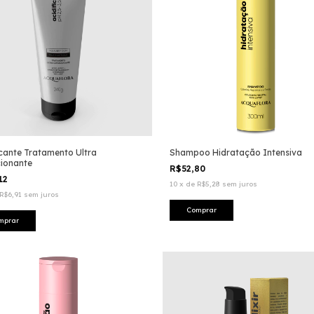
icante Tratamento Ultra
Shampoo Hidratação Intensiva
ionante
R$52,80
12
10
x
de
R$5,28
sem juros
R$6,91
sem juros