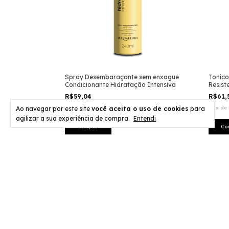
Spray Desembaraçante sem enxague
Tonico
Condicionante Hidratação Intensiva
Resist
R$59,04
R$61,
10
x
de
R$5,90
sem juros
10
x
de
Ao navegar por este site
você aceita o uso de cookies
para
agilizar a sua experiência de compra.
Entendi