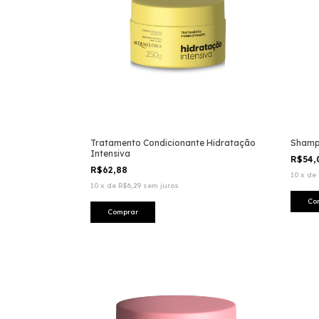
Tratamento Condicionante Hidratação
Shampo
Intensiva
R$54
R$62,88
10
x
de
10
x
de
R$6,29
sem juros