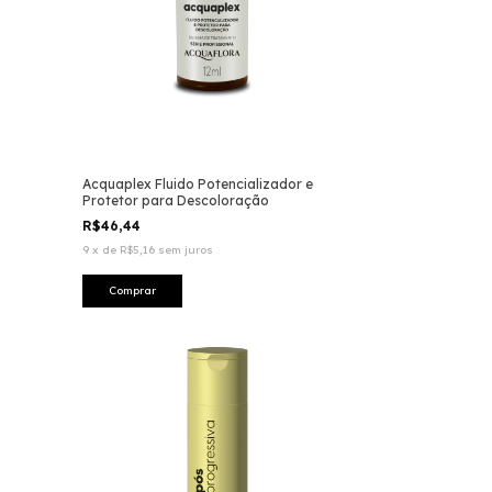
Acquaplex Fluido Potencializador e
Protetor para Descoloração
R$46,44
9
x
de
R$5,16
sem juros