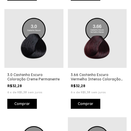
3.0 Castanho Escuro
3.66 Castanho Escuro
Coloração Creme Permanente
Vermelho Intenso Coloração
Creme Permanente
R$32,28
R$32,28
6
x
de
R$5,38
sem juros
6
x
de
R$5,38
sem juros