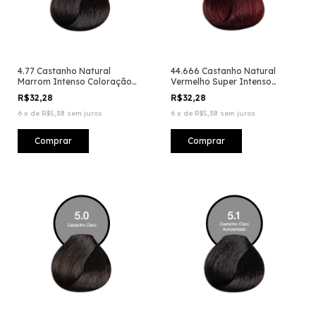
4.77 Castanho Natural
44.666 Castanho Natural
Marrom Intenso Coloração
Vermelho Super Intenso
Creme Permanente
Coloração Creme Permanente
R$32,28
R$32,28
6
x
de
R$5,38
sem juros
6
x
de
R$5,38
sem juros