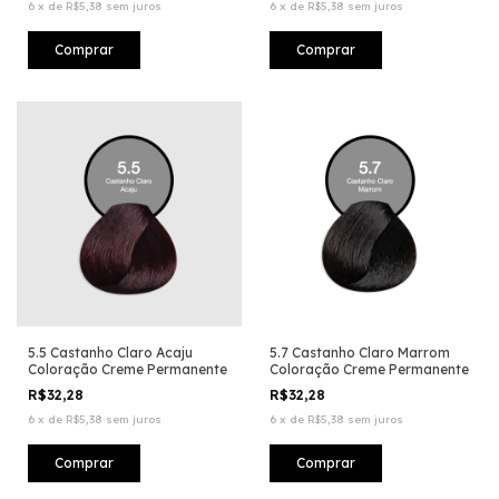
6
x
de
R$5,38
sem juros
6
x
de
R$5,38
sem juros
5.5 Castanho Claro Acaju
5.7 Castanho Claro Marrom
Coloração Creme Permanente
Coloração Creme Permanente
R$32,28
R$32,28
6
x
de
R$5,38
sem juros
6
x
de
R$5,38
sem juros