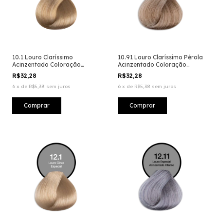
10.1 Louro Clarí­ssimo
10.91 Louro Claríssimo Pérola
Acinzentado Coloração
Acinzentado Coloração
Creme Permanente
Creme Permanente
R$32,28
R$32,28
6
x
de
R$5,38
sem juros
6
x
de
R$5,38
sem juros