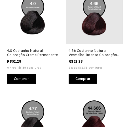
4.0 Castanho Natural
4.66 Castanho Natural
Coloração Creme Permanente
Vermelho Intenso Coloração
Creme Permanente
R$32,28
R$32,28
6
x
de
R$5,38
sem juros
6
x
de
R$5,38
sem juros