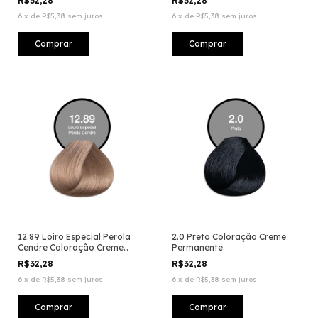
R$32,28
R$32,28
6
x
de
R$5,38
sem juros
6
x
de
R$5,38
sem juros
12.89 Loiro Especial Perola
2.0 Preto Coloração Creme
Cendre Coloração Creme
Permanente
Permanente
R$32,28
R$32,28
6
x
de
R$5,38
sem juros
6
x
de
R$5,38
sem juros