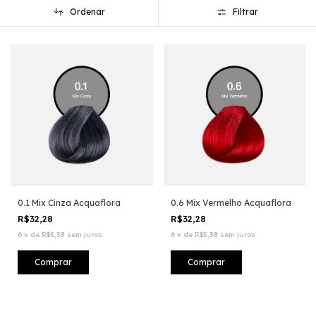
Ordenar
Filtrar
0.1 Mix Cinza Acquaflora
0.6 Mix Vermelho Acquaflora
R$32,28
R$32,28
6
x
de
R$5,38
sem juros
6
x
de
R$5,38
sem juros