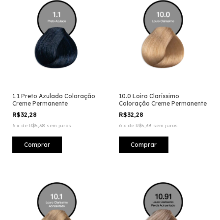
1.1 Preto Azulado Coloração
10.0 Loiro Clarí­ssimo
Creme Permanente
Coloração Creme Permanente
R$32,28
R$32,28
6
x
de
R$5,38
sem juros
6
x
de
R$5,38
sem juros