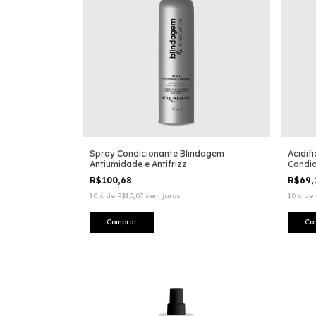
Spray Condicionante Blindagem
Acidif
Antiumidade e Antifrizz
Condic
R$100,68
R$69,
10
x
de
R$10,07
sem juros
10
x
de