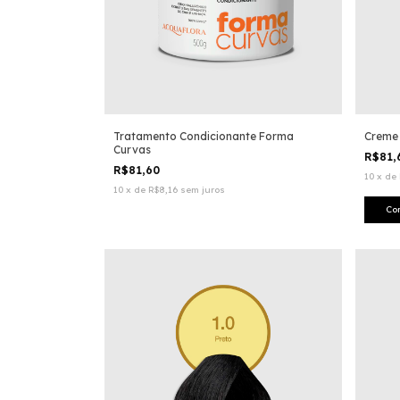
Tratamento Condicionante Forma
Creme
Curvas
R$81
R$81,60
10
x
de
10
x
de
R$8,16
sem juros