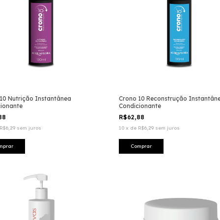
10 Nutrição Instantânea
Crono 10 Reconstrução Instantân
ionante
Condicionante
,88
R$62,88
R$6,29
sem juros
10
x
de
R$6,29
sem juros