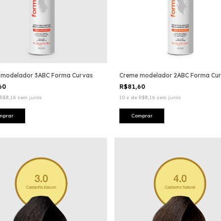
 modelador 3ABC Forma Curvas
Creme modelador 2ABC Forma Cu
,60
R$81,60
R$8,16
sem juros
10
x
de
R$8,16
sem juros