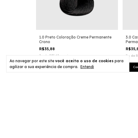
1.0 Preto Coloração Creme Permanente
3.0 Ca
Crono
Perma
R$35,88
R$35,
7
x
de
R$5,13
sem juros
7
x
de
R
Ao navegar por este site
você aceita o uso de cookies
para
agilizar a sua experiência de compra.
Entendi