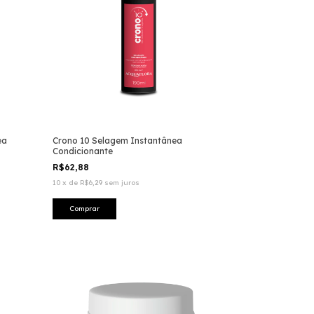
ea
Crono 10 Selagem Instantânea
Condicionante
R$62,88
10
x
de
R$6,29
sem juros