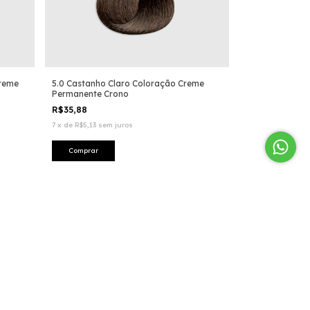
Creme
5.0 Castanho Claro Coloração Creme
Permanente Crono
R$35,88
7
x
de
R$5,13
sem juros