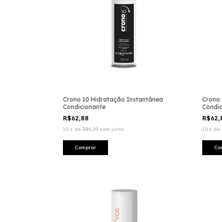
Crono 10 Hidratação Instantânea
Crono 
Condicionante
Condic
R$62,88
R$62
10
x
de
R$6,29
sem juros
10
x
de