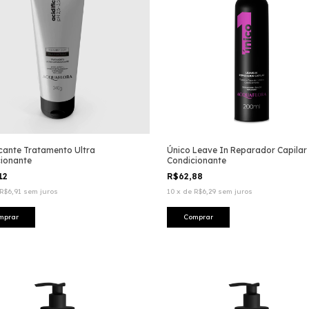
icante Tratamento Ultra
Único Leave In Reparador Capilar
ionante
Condicionante
12
R$62,88
R$6,91
sem juros
10
x
de
R$6,29
sem juros