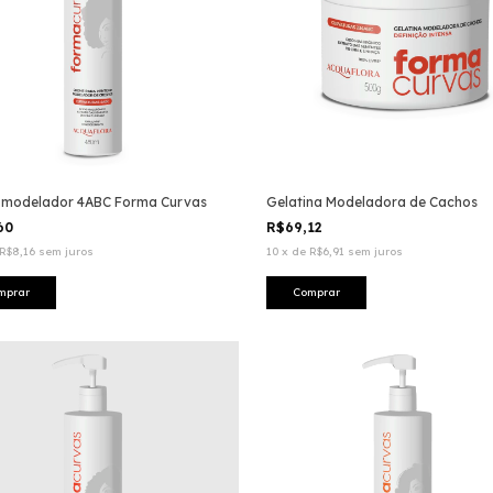
 modelador 4ABC Forma Curvas
Gelatina Modeladora de Cachos
,60
R$69,12
R$8,16
sem juros
10
x
de
R$6,91
sem juros