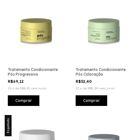
Tratamento Condicionante
Tratamento Condicionante
Pós Progressiva
Pós Coloração
R$69,12
R$52,40
10
x
de
R$6,91
sem juros
10
x
de
R$5,24
sem juros
Esgotado