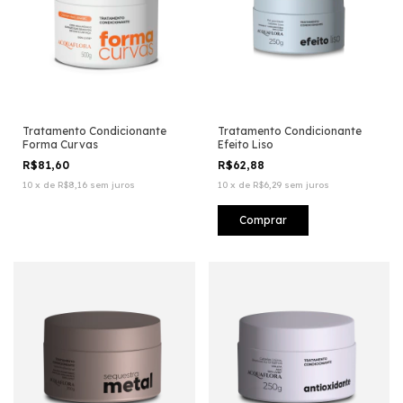
Tratamento Condicionante
Tratamento Condicionante
Forma Curvas
Efeito Liso
R$81,60
R$62,88
10
x
de
R$8,16
sem juros
10
x
de
R$6,29
sem juros