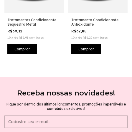
Tratamentos Condicionante
Tratamento Condicionante
Sequestra Metal
Antioxidante
R$69,12
R$62,88
10
x
de
R$6,91
sem juros
10
x
de
R$6,29
sem juros
Receba nossas novidades!
Fique por dentro dos últimos lançamentos, promoções imperdíveis e
conteúdos exclusivos!