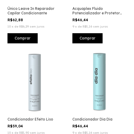
Único Leave In Reparador
Acquaplex Fluido
Capilar Condicionante
Potencializador e Protetor
para Descoloração
R$62,88
R$46,44
10
x
de
R$6,29
sem juros
9
x
de
R$5,16
sem juros
Condicionador Efeito Liso
Condicionador Dia Dia
R$59,04
R$46,44
10
x
de
R$5,90
sem juros
9
x
de
R$5,16
sem juros