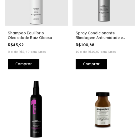
Shampoo Equilíbrio
Spray Condicionante
Oleosidade Raiz Oleosa
Blindagem Antiumidade e
Antifrizz
R$43,92
R$100,68
8
x
de
R$5,49
sem juros
10
x
de
R$10,07
sem juros