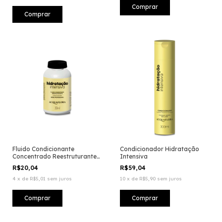
Fluido Condicionante
Condicionador Hidratação
Concentrado Reestruturante
Intensiva
Hidratação Intensiva
R$20,04
R$59,04
4
x
de
R$5,01
sem juros
10
x
de
R$5,90
sem juros