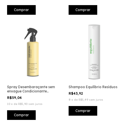
Spray Desembaraçante sem
Shampoo Equilíbrio Resíduos
enxague Condicionante
R$43,92
Hidratação Intensiva
R$59,04
8
x
de
R$5,49
sem juros
10
x
de
R$5,90
sem juros