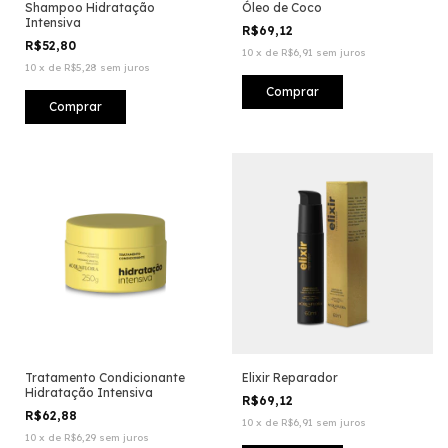
Shampoo Hidratação
Óleo de Coco
Intensiva
R$69,12
R$52,80
10
x
de
R$6,91
sem juros
10
x
de
R$5,28
sem juros
Tratamento Condicionante
Elixir Reparador
Hidratação Intensiva
R$69,12
R$62,88
10
x
de
R$6,91
sem juros
10
x
de
R$6,29
sem juros