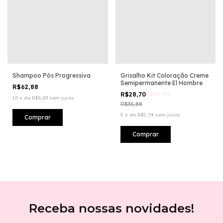
Shampoo Pós Progressiva
Grisalho Kit Coloração Creme
Semipermanente El Hombre
R$62,88
R$28,70
-
20
%
OFF
10
x
de
R$6,29
sem juros
R$35,88
5
x
de
R$5,74
sem juros
Receba nossas novidades!