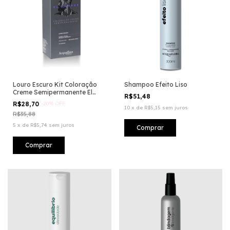
Louro Escuro Kit Coloração
Shampoo Efeito Liso
Creme Semipermanente El
R$51,48
Hombre
R$28,70
-
20
%
OFF
10
x
de
R$5,15
sem juros
R$35,88
5
x
de
R$5,74
sem juros