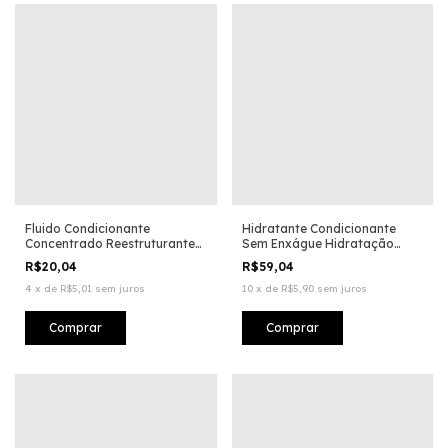
Fluido Condicionante
Hidratante Condicionante
Concentrado Reestruturante
Sem Enxágue Hidratação
Pós Coloração
Intensiva
R$20,04
R$59,04
4
x
de
R$5,01
sem juros
10
x
de
R$5,90
sem juros