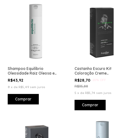
Shampoo Equilíbrio
Castanho Escuro Kit
Oleosidade Raiz Oleosa e
Coloração Creme
Pontas Secas
Semipermanente El Hombre
R$43,92
R$28,70
-
20
%
OFF
R$35,88
8
x
de
R$5,49
sem juros
5
x
de
R$5,74
sem juros