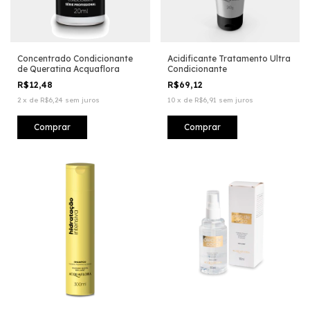
Concentrado Condicionante
Acidificante Tratamento Ultra
de Queratina Acquaflora
Condicionante
R$12,48
R$69,12
2
x
de
R$6,24
sem juros
10
x
de
R$6,91
sem juros