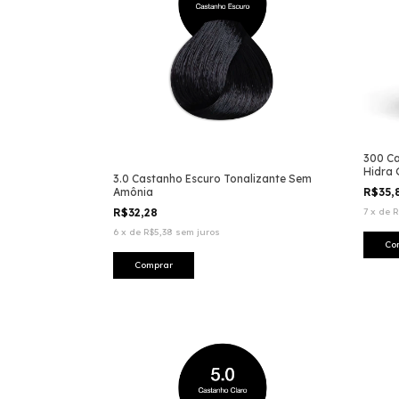
300 Ca
Hidra 
3.0 Castanho Escuro Tonalizante Sem
R$35,
Amônia
7
x
de
R
R$32,28
6
x
de
R$5,38
sem juros