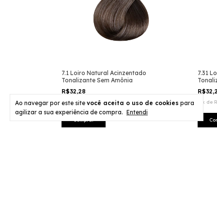
7.1 Loiro Natural Acinzentado
7.31 L
Tonalizante Sem Amônia
Tonal
R$32,28
R$32,
6
x
de
R$5,38
sem juros
6
x
de
R
Ao navegar por este site
você aceita o uso de cookies
para
agilizar a sua experiência de compra.
Entendi