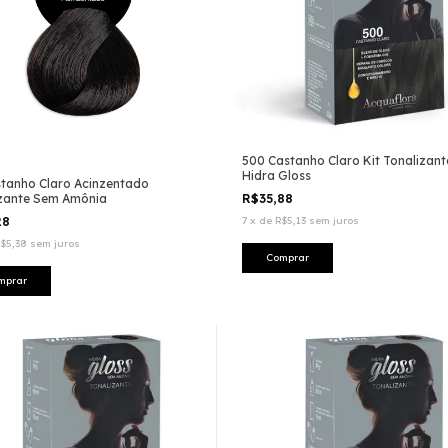
500 Castanho Claro Kit Tonalizant
Hidra Gloss
stanho Claro Acinzentado
R$35,88
izante Sem Amônia
7
x
de
R$5,13
sem juros
28
$5,38
sem juros