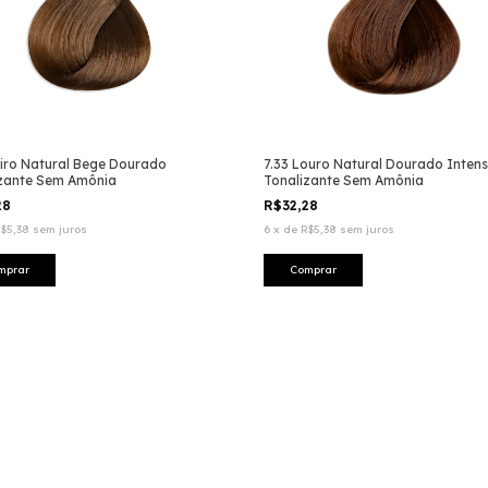
oiro Natural Bege Dourado
7.33 Louro Natural Dourado Inten
izante Sem Amônia
Tonalizante Sem Amônia
28
R$32,28
$5,38
sem juros
6
x
de
R$5,38
sem juros