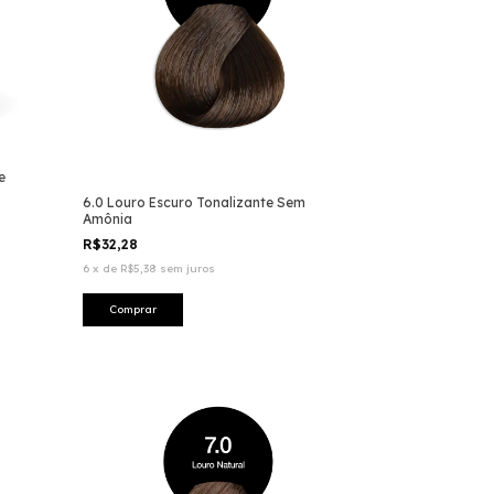
e
6.0 Louro Escuro Tonalizante Sem
Amônia
R$32,28
6
x
de
R$5,38
sem juros