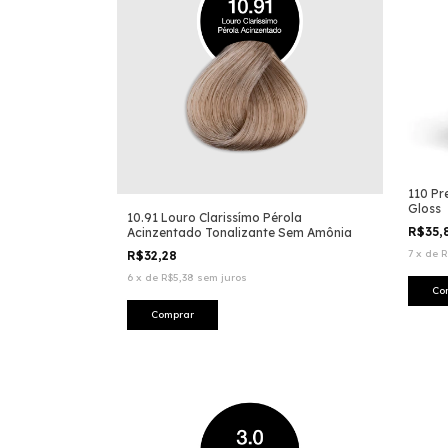
110 Pr
Gloss
10.91 Louro Clarissímo Pérola
R$35,
Acinzentado Tonalizante Sem Amônia
7
x
de
R
R$32,28
6
x
de
R$5,38
sem juros