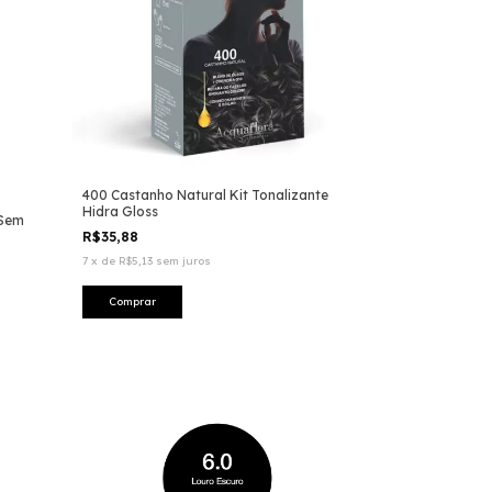
400 Castanho Natural Kit Tonalizante
Hidra Gloss
 Sem
R$35,88
7
x
de
R$5,13
sem juros