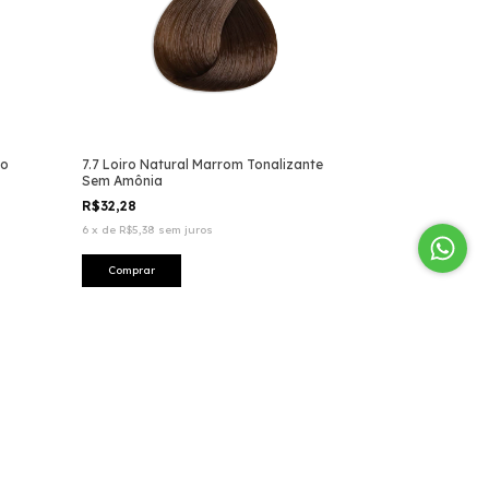
so
7.7 Loiro Natural Marrom Tonalizante
Sem Amônia
R$32,28
6
x
de
R$5,38
sem juros