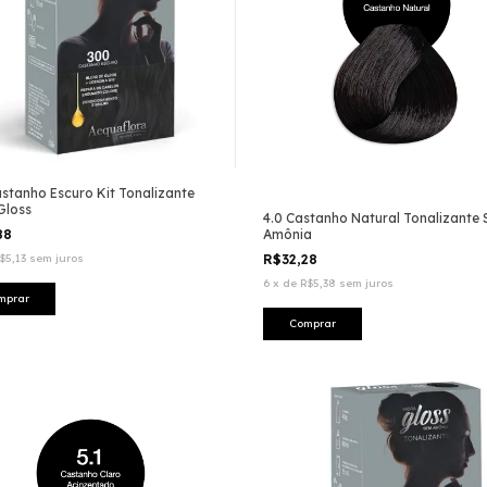
stanho Escuro Kit Tonalizante
Gloss
4.0 Castanho Natural Tonalizante
88
Amônia
$5,13
sem juros
R$32,28
6
x
de
R$5,38
sem juros