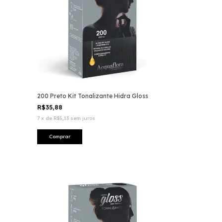
200 Preto Kit Tonalizante Hidra Gloss
R$35,88
7
x
de
R$5,13
sem juros