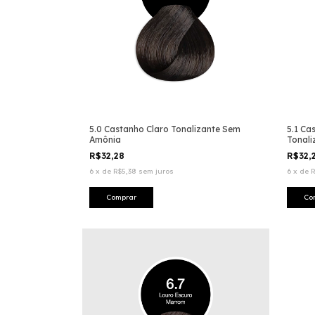
5.0 Castanho Claro Tonalizante Sem
5.1 Ca
Amônia
Tonal
R$32,28
R$32,
6
x
de
R$5,38
sem juros
6
x
de
R