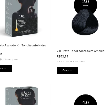
eto Azulado Kit Tonalizante Hidra
2.0 Preto Tonalizante Sem Amônia
88
R$32,28
$5,13
sem juros
6
x
de
R$5,38
sem juros