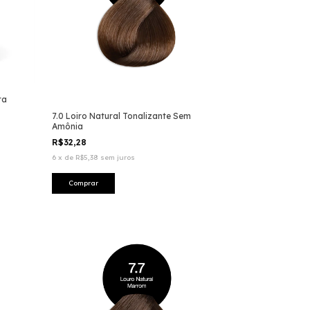
ra
7.0 Loiro Natural Tonalizante Sem
Amônia
R$32,28
6
x
de
R$5,38
sem juros