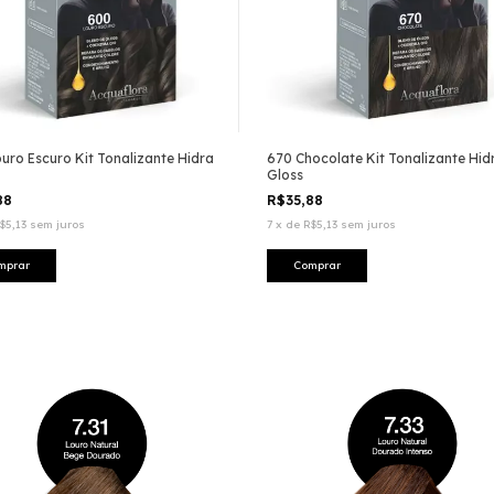
uro Escuro Kit Tonalizante Hidra
670 Chocolate Kit Tonalizante Hid
Gloss
88
R$35,88
$5,13
sem juros
7
x
de
R$5,13
sem juros