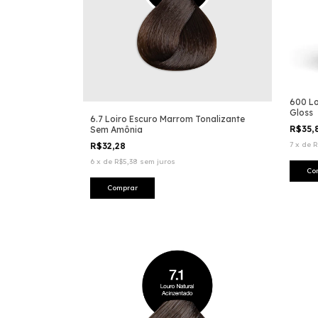
600 Lo
Gloss
6.7 Loiro Escuro Marrom Tonalizante
R$35,
Sem Amônia
7
x
de
R
R$32,28
6
x
de
R$5,38
sem juros